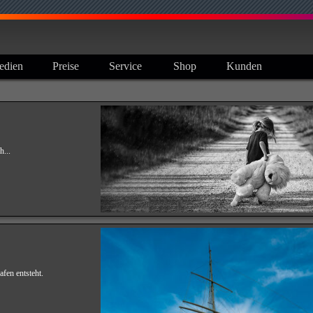
Menü überspringen
edien
Preise
Service
Shop
Kunden
▼
▼
▼
▼
h...
fen entsteht.