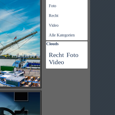
Foto
Recht
Video
Alle Kategorien
Block überspringen Clouds
Clouds
Recht
Foto
Video