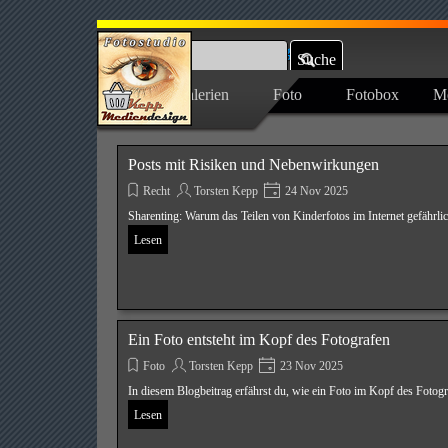
Direkt zum Seiteninhalt
Fon: 05352 969871
info@kepp-mediendesign.de
Suche
Galerien
Foto
Fotobox
M
▼
▼
Login/out
Posts mit Risiken und Nebenwirkungen
Recht
Torsten Kepp
24 Nov 2025
Sharenting: Warum das Teilen von Kinderfotos im Internet gefährlic
Lesen
Ein Foto entsteht im Kopf des Fotografen
Foto
Torsten Kepp
23 Nov 2025
In diesem Blogbeitrag erfährst du, wie ein Foto im Kopf des Fotogra
Lesen