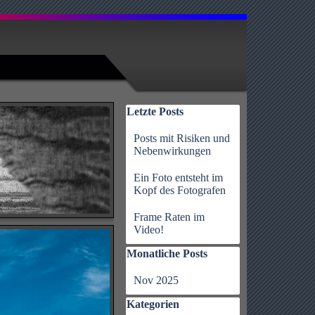
Block überspringen Letzte Posts
Letzte Posts
Posts mit Risiken und
Nebenwirkungen
Ein Foto entsteht im
Kopf des Fotografen
Frame Raten im
Video!
Block überspringen Monatliche Posts
Monatliche Posts
Nov 2025
Block überspringen Kategorien
Kategorien