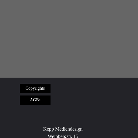
Impressum
Copyrights
DSGVO
AGBs
Kepp Mediendesign
Weinbergstr. 15